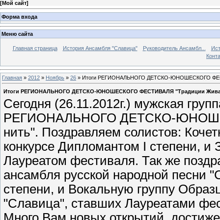
[
Мой сайт
]
Форма входа
Меню сайта
Главная страница
История Ансамбля "Славица"
Руководитель Ансамбл...
Ист
Конт
Главная
»
2012
»
Ноябрь
»
26
» Итоги РЕГИОНАЛЬНОГО ДЕТСКО-ЮНОШЕСКОГО ФЕСТ
Итоги РЕГИОНАЛЬНОГО ДЕТСКО-ЮНОШЕСКОГО ФЕСТИВАЛЯ "Традиции Жива
Сегодня (26.11.2012г.) мужская груп
РЕГИОНАЛЬНОГО ДЕТСКО-ЮНОШЕ
нить". Поздравляем солистов: Кочет
конкурсе Дипломантом I степени, и 
Лауреатом фестиваля. Так же позд
ансамбля русской народной песни "
степени, и Вокальную группу Образ
"Славица", ставших Лауреатами фест
Много Вам новых открытий, достижен