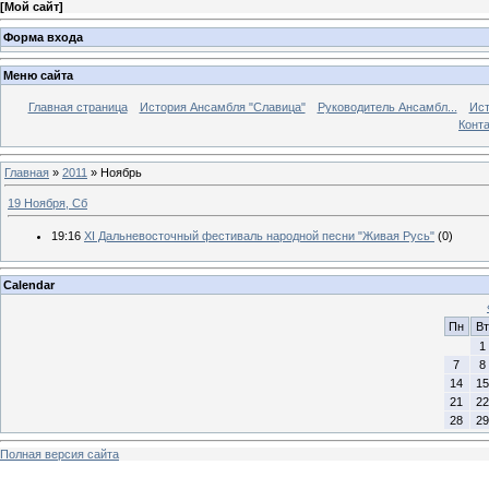
[
Мой сайт
]
Форма входа
Меню сайта
Главная страница
История Ансамбля "Славица"
Руководитель Ансамбл...
Ист
Конт
Главная
»
2011
»
Ноябрь
19 Ноября, Сб
19:16
XI Дальневосточный фестиваль народной песни "Живая Русь"
(0)
Calendar
Пн
Вт
1
7
8
14
15
21
22
28
29
Полная версия сайта