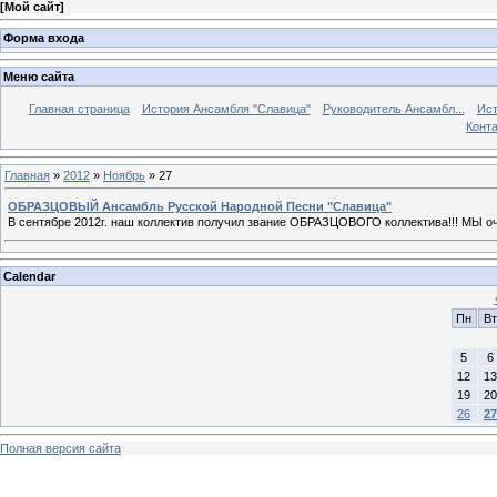
[
Мой сайт
]
Форма входа
Меню сайта
Главная страница
История Ансамбля "Славица"
Руководитель Ансамбл...
Ист
Конт
Главная
»
2012
»
Ноябрь
»
27
ОБРАЗЦОВЫЙ Ансамбль Русской Народной Песни "Славица"
В сентябре 2012г. наш коллектив получил звание ОБРАЗЦОВОГО коллектива!!! МЫ о
Calendar
Пн
Вт
5
6
12
13
19
20
26
27
Полная версия сайта