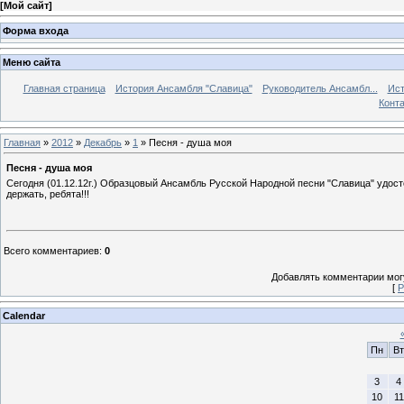
[
Мой сайт
]
Форма входа
Меню сайта
Главная страница
История Ансамбля "Славица"
Руководитель Ансамбл...
Ист
Конт
Главная
»
2012
»
Декабрь
»
1
» Песня - душа моя
Песня - душа моя
Сегодня (01.12.12г.) Образцовый Ансамбль Русской Народной песни "Славица" удост
держать, ребята!!!
Всего комментариев
:
0
Добавлять комментарии могу
[
Р
Calendar
Пн
Вт
3
4
10
11