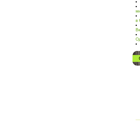
ми
в 
Вк
О