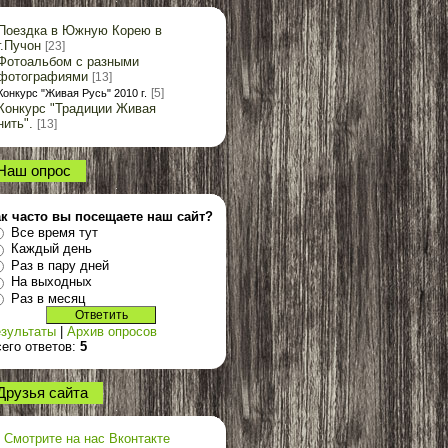
Поездка в Южную Корею в
г.Пучон
[23]
Фотоальбом с разными
фотографиями
[13]
[5]
Конкурс "Живая Русь" 2010 г.
Конкурс "Традиции Живая
нить".
[13]
Наш опрос
ак часто вы посещаете наш сайт?
Все время тут
Каждый день
Раз в пару дней
На выходных
Раз в месяц
зультаты
|
Архив опросов
его ответов:
5
Друзья сайта
Смотрите на нас Вконтакте