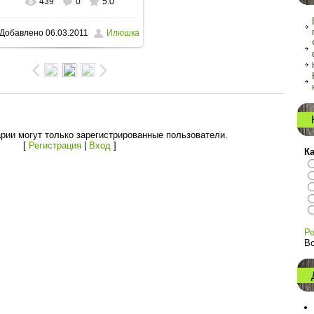
439
0
5.0
В реальном размере
Добавлено
06.03.2011
Илюшка
640x480
/ 82.5Kb
рии могут только зарегистрированные пользователи.
[
Регистрация
|
Вход
]
К
Ре
Вс