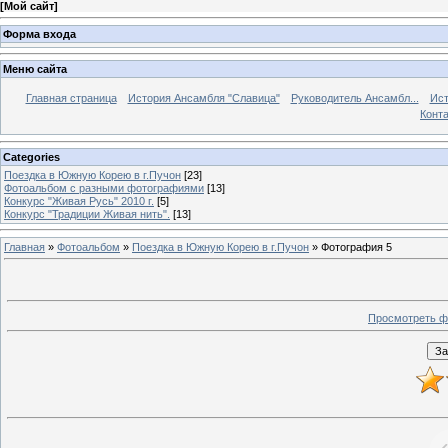
[
Мой сайт
]
Форма входа
Меню сайта
Главная страница
История Ансамбля "Славица"
Руководитель Ансамбл...
Ист
Конт
Categories
Поездка в Южную Корею в г.Пучон
[23]
Фотоальбом с разными фотографиями
[13]
Конкурс "Живая Русь" 2010 г.
[5]
Конкурс "Традиции Живая нить".
[13]
Главная
»
Фотоальбом
»
Поездка в Южную Корею в г.Пучон
» Фотография 5
Просмотреть ф