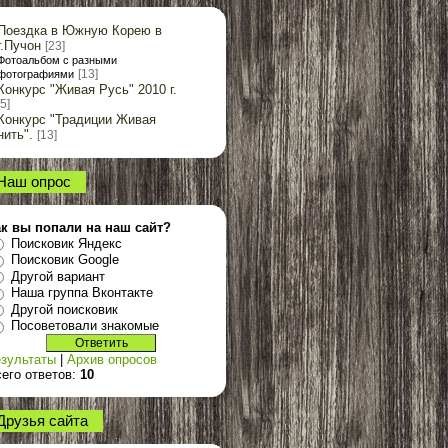
Поездка в Южную Корею в
г.Пучон
[23]
Фотоальбом с разными
[13]
фотографиями
Конкурс "Живая Русь" 2010 г.
[5]
Конкурс "Традиции Живая
нить".
[13]
Наш опрос
ак вы попали на наш сайт?
Поисковик Яндекс
Поисковик Google
Другой вариант
Наша группа Вконтакте
Другой поисковик
Посоветовали знакомые
зультаты
|
Архив опросов
его ответов:
10
Друзья сайта