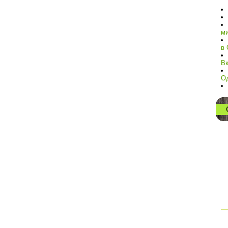
ми
в 
Вк
О