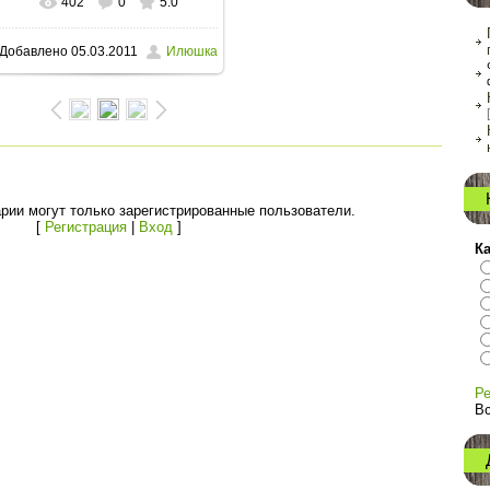
402
0
5.0
Добавлено
05.03.2011
Илюшка
рии могут только зарегистрированные пользователи.
[
Регистрация
|
Вход
]
К
Ре
Вс