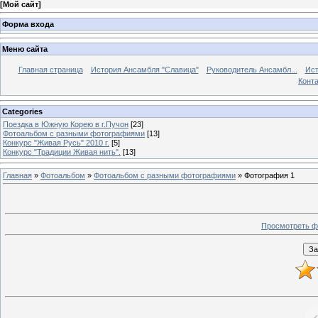
[
Мой сайт
]
Форма входа
Меню сайта
Главная страница
История Ансамбля "Славица"
Руководитель Ансамбл...
Ист
Конт
Categories
Поездка в Южную Корею в г.Пучон
[23]
Фотоальбом с разными фотографиями
[13]
Конкурс "Живая Русь" 2010 г.
[5]
Конкурс "Традиции Живая нить".
[13]
Главная
»
Фотоальбом
»
Фотоальбом с разными фотографиями
» Фотография 1
Просмотреть ф