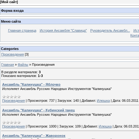
[
Мой сайт
]
Форма входа
Меню сайта
Главная страница
История Ансамбля "Славица"
Руководитель Ансамбл...
Ист
Конт
Categories
Произведения
[3]
Главная
»
Файлы
» Произведения
В разделе материалов
:
3
Показано материалов
:
1-3
Ансамбль "Калинушка" - Яблочко
Исполняет Ансамбль Русских Народных Инструментов "Калинушка"
Произведения
|
Просмотров:
737
|
Загрузок:
140
|
Добавил:
Илюшка
|
Дата:
06.03.2011
Ансамбль "Калинушка" - Кубинский танец
Исполняет Ансамбль Русских Народных Инструментов "Калинушка"
Произведения
|
Просмотров:
1000
|
Загрузок:
109
|
Добавил:
Илюшка
|
Дата:
06.03.201
Ансамбль "Калинушка" - Жаворонок