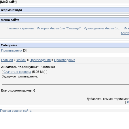
[
Мой сайт
]
Форма входа
Меню сайта
Главная страница
История Ансамбля "Славица"
Руководитель Ансамбл...
Ист
Конт
Categories
Произведения
[3]
Главная
»
Файлы
»
Произведения
»
Произведения
Ансамбль "Калинушка" - Яблочко
[
Скачать с сервера
(5.05 Mb) ]
Задорное произведение.
Всего комментариев
:
0
Добавлять комментарии могу
[
Р
Полная версия сайта