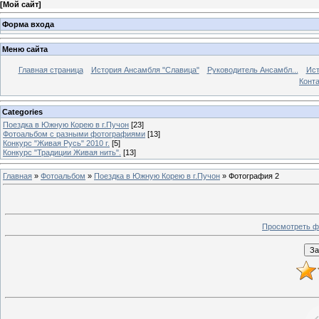
[
Мой сайт
]
Форма входа
Меню сайта
Главная страница
История Ансамбля "Славица"
Руководитель Ансамбл...
Ист
Конт
Categories
Поездка в Южную Корею в г.Пучон
[23]
Фотоальбом с разными фотографиями
[13]
Конкурс "Живая Русь" 2010 г.
[5]
Конкурс "Традиции Живая нить".
[13]
Главная
»
Фотоальбом
»
Поездка в Южную Корею в г.Пучон
» Фотография 2
Просмотреть ф