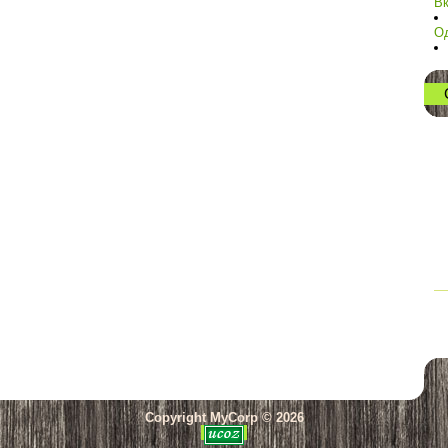
Вк
О
Copyright MyCorp © 2026