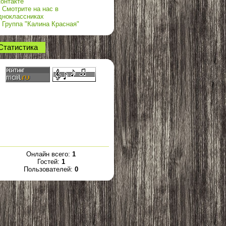
онтакте
Смотрите на нас в
дноклассниках
Группа "Калина Красная"
Статистика
Онлайн всего:
1
Гостей:
1
Пользователей:
0