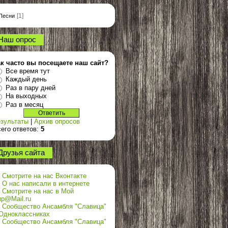
[1]
Песни
Наш опрос
ак часто вы посещаете наш сайт?
Все время тут
Каждый день
Раз в пару дней
На выходных
Раз в месяц
зультаты
|
Архив опросов
его ответов:
5
Друзья сайта
Смотрите на нас Вконтакте
О нас написали в интернете
Смотрите на нас в Мой
р@Mail.ru
Сообщество Ансамбля "Славица"
Одноклассниках
Сообщество Ансамбля "Славица"