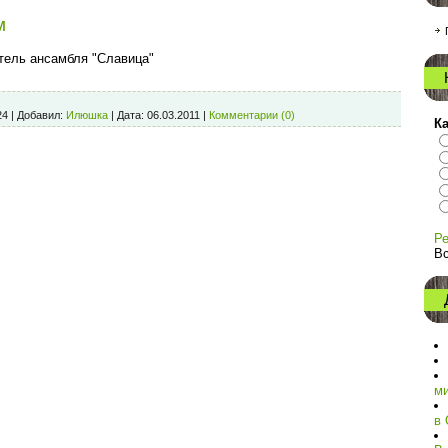
м
тель ансамбля "Славица"
24
|
Добавил:
Илюшка
|
Дата:
06.03.2011
|
Комментарии (0)
К
Ре
Вс
ми
в 