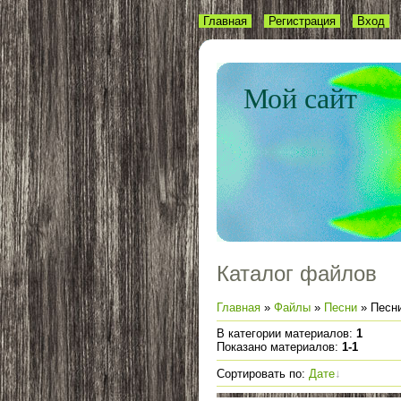
Главная
Регистрация
Вход
Мой сайт
Каталог файлов
Главная
»
Файлы
»
Песни
» Песн
В категории материалов
:
1
Показано материалов
:
1-1
Сортировать по
:
Дате