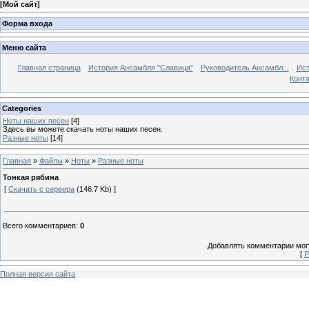
[
Мой сайт
]
Форма входа
Меню сайта
Главная страница
История Ансамбля "Славица"
Руководитель Ансамбл...
Ист
Конт
Categories
Ноты наших песен
[4]
Здесь вы можете скачать ноты наших песен.
Разные ноты
[14]
Главная
»
Файлы
»
Ноты
»
Разные ноты
Тонкая рябина
[
Скачать с сервера
(146.7 Kb) ]
Всего комментариев
:
0
Добавлять комментарии могу
[
Р
Полная версия сайта