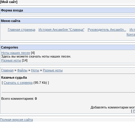
[
Мой сайт
]
Форма входа
Меню сайта
Главная страница
История Ансамбля "Славица"
Руководитель Ансамбл...
Ист
Конт
Categories
Ноты наших песен
[4]
Здесь вы можете скачать ноты наших песен.
Разные ноты
[14]
Главная
»
Файлы
»
Ноты
»
Разные ноты
Казачья судьба
[
Скачать с сервера
(95.7 Kb) ]
Всего комментариев
:
0
Добавлять комментарии могу
[
Р
Полная версия сайта